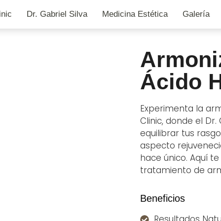
inic
Dr. Gabriel Silva
Medicina Estética
Galería
Armoni
Ácido H
Experimenta la arm
Clinic, donde el Dr.
equilibrar tus rasg
aspecto rejuvenecid
hace único. Aquí t
tratamiento de armo
Beneficios
Resultados Natu